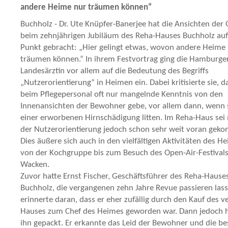
andere Heime nur träumen können“
Buchholz - Dr. Ute Knüpfer-Banerjee hat die Ansichten der 
beim zehnjährigen Jubiläum des Reha-Hauses Buchholz au
Punkt gebracht: „Hier gelingt etwas, wovon andere Heime
träumen können.“ In ihrem Festvortrag ging die Hamburge
Landesärztin vor allem auf die Bedeutung des Begriffs
„Nutzerorientierung“ in Heimen ein. Dabei kritisierte sie, d
beim Pflegepersonal oft nur mangelnde Kenntnis von den
Innenansichten der Bewohner gebe, vor allem dann, wenn 
einer erworbenen Hirnschädigung litten. Im Reha-Haus sei
der Nutzerorientierung jedoch schon sehr weit voran gek
Dies äußere sich auch in den vielfältigen Aktivitäten des H
von der Kochgruppe bis zum Besuch des Open-Air-Festivals
Wacken.
Zuvor hatte Ernst Fischer, Geschäftsführer des Reha-Hause
Buchholz, die vergangenen zehn Jahre Revue passieren lass
erinnerte daran, dass er eher zufällig durch den Kauf des 
Hauses zum Chef des Heimes geworden war. Dann jedoch h
ihn gepackt. Er erkannte das Leid der Bewohner und die b